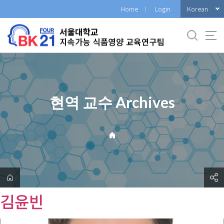
바
Korean
Home
Login
로
가
기
메
뉴
현역 교수 Archives
김윤빈