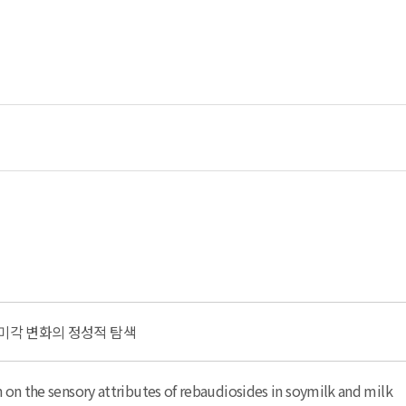
후미각 변화의 정성적 탐색
n on the sensory attributes of rebaudiosides in soymilk and milk