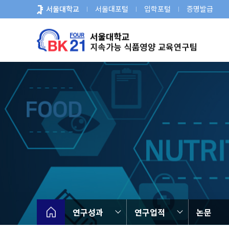
바
서울대학교
서울대포털
입학포털
증명발급
로
가
기
메
뉴
연구성과
연구업적
논문