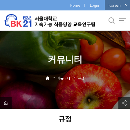
바
Korean
Home
Login
로
가
기
메
뉴
커뮤니티
>
>
커뮤니티
규정
규정